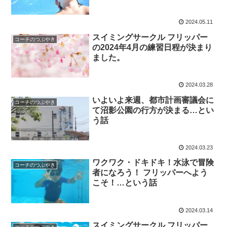
2024.05.11
スイミングサークル フリッパー
コーチのつぶやき
の2024年4月の練習日程が決まり
ました。
2024.03.28
いよいよ来週、都市計画審議会に
コーチのつぶやき
て沼影公園の行方が決まる…とい
う話
2024.03.23
ワクワク・ドキドキ！水泳で冒険
コーチのつぶやき
者になろう！ フリッパーへよう
こそ！…という話
2024.03.14
スイミングサークル フリッパー