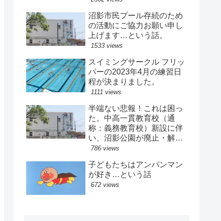
沼影市民プール存続のため
の活動にご協力お願い申し
上げます…という話。
す。
1533 views
スイミングサークル フリッ
パーの2023年4月の練習日
程が決まりました。
1111 views
半端ない悲報！これは困っ
た。中高一貫教育校（通
称：義務教育校）新設に伴
い、沼影公園が廃止・解体
されてしまう…という話。
786 views
子どもたちはアンパンマン
が好き…という話
「Biz Calendar」を表示させたいウィジェットに
672 views