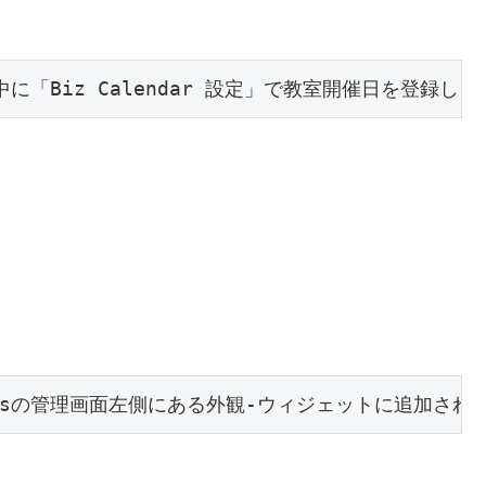
中に「Biz Calendar 設定」で教室開催日を登録しま
essの管理画面左側にある外観-ウィジェットに追加された