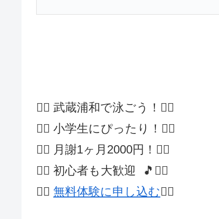
🏊‍♂️ 武蔵浦和で泳ごう！🏊‍♂️
🏊‍♂️ 小学生にぴったり！🏊‍♂️
🏊‍♂️ 月謝1ヶ月2000円！🏊‍♂️
🏊‍♂️ 初心者も大歓迎 🎵🏊‍♂️
🏊‍♀️
無料体験に申し込む
🏊‍♂️