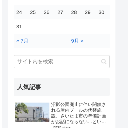
24
25
26
27
28
29
30
31
« 7月
9月 »
人気記事
沼影公園廃止に伴い閉鎖さ
れる屋内プールの代替施
設、さいたま市の準備計画
がお話にならない…という
話。
2302 views