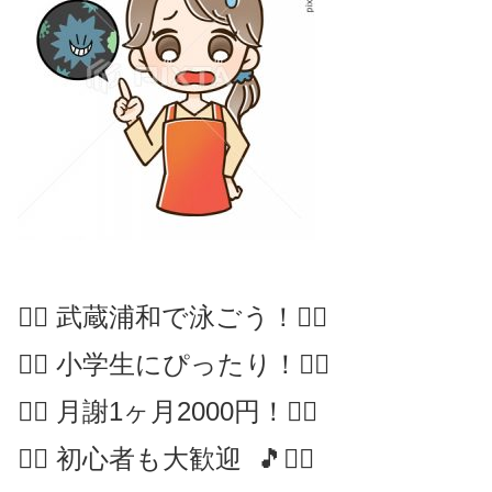
🏊‍♂️ 武蔵浦和で泳ごう！🏊‍♂️
🏊‍♂️ 小学生にぴったり！🏊‍♂️
🏊‍♂️ 月謝1ヶ月2000円！🏊‍♂️
🏊‍♂️ 初心者も大歓迎 🎵🏊‍♂️